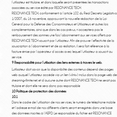
l’utilisateur est titulaire, et dans laquelle seront présentées les transactions
associées au service édité par RESONANCE TECH.
RESONANCE TECH, conformément à l’article 102 du Real Decreto Legislativo
1/2007, du 16 novembre, approuvant la nouvelle rédaction de la Loi
Général pour la Défense des Consommateurs et Utilisateurs et autres lois
complémentaires, ainsi que dans les cas prévus, n’acceptera pas le
remboursement des sommes une fois l’abonnement aux services offerts par
RESONANCE TECH souscrit par l’utilisateur. Afin de prouver l’effectivité de la
souscription à l’abonnement et de sa résiliation, il sera fait référence à la
facture émise par l’opérateur d’accès avec lequel l’utilisateur a souscrit au
service.
9 Responsabilité pour l’utilisation des liens externes à travers le web.
L’utilisateur doit savoir que la disponibilité des contenus dépend des pages
web auquel l’utilisateur accède via un lien («link») inclus dans la page web de
streaming-illimite.net, et d’aucune autre dont RESONANCE TECH ne serait pas
titulaire et dont elle ne sera donc pas responsable
10 Politique de protection des données
10.1
Dans le cadre de l’utilisation de nos services, le numéro de téléphone mobile
et l’adresse e-mail de nos différents clients seront enregistrés dans une base
des données inscrites à l’AEPD. Le responsable du fichier est RESONANCE