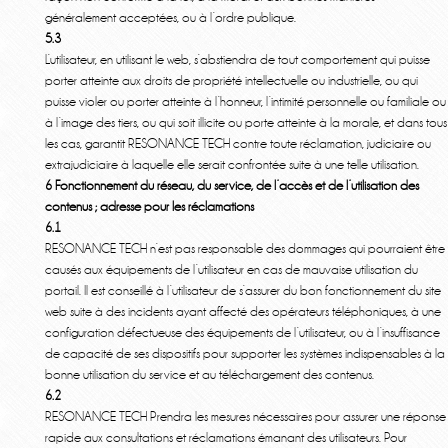
généralement acceptées, ou à l’ordre publique.
5.3
L’utilisateur, en utilisant le web, s’abstiendra de tout comportement qui puisse
porter atteinte aux droits de propriété intellectuelle ou industrielle, ou qui
puisse violer ou porter atteinte à l’honneur, l’intimité personnelle ou familiale ou
à l’image des tiers, ou qui soit illicite ou porte atteinte à la morale, et dans tous
les cas, garantit RESONANCE TECH contre toute réclamation, judiciaire ou
extrajudiciaire à laquelle elle serait confrontée suite à une telle utilisation.
6 Fonctionnement du réseau, du service, de l’accès et de l’utilisation des
contenus ; adresse pour les réclamations
6.1
RESONANCE TECH n’est pas responsable des dommages qui pourraient être
causés aux équipements de l’utilisateur en cas de mauvaise utilisation du
portail. Il est conseillé à l’utilisateur de s’assurer du bon fonctionnement du site
web suite à des incidents ayant affecté des opérateurs téléphoniques, à une
configuration défectueuse des équipements de l’utilisateur, ou à l’insuffisance
de capacité de ses dispositifs pour supporter les systèmes indispensables à la
bonne utilisation du service et au téléchargement des contenus.
6.2
RESONANCE TECH Prendra les mesures nécessaires pour assurer une réponse
rapide aux consultations et réclamations émanant des utilisateurs. Pour