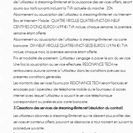
de l’utilisateur à streaming-illimite.net et la jouissance des services offerts, seront
soumis aux tarifs suivants incluant la TVA actuelle du marché : 20%.
Abonnement ou souscription de l’utilisateur à streaming-illimite.net via Internet+
Box et Internet+ Mobile : QUATRE VIRGULE QUATRE-VINGT-DIX-NEUF
CENTIMES D’CINQ EUROS (4,99 €) TVA incluse, chaque semaine, la première
semaine étant offerte.
Abonnement ou souscription de l’utilisateur à streaming-illimite.net via carte
bancaire : DIX-NEUF VIRGULE QUATRE-VINGT-SEIZE EUROS (19,96 €), TVA
incluse, chaque mois, la première semaine étant offerte.
Prix et modalité de paiement : L’utilisateur s’engage à payer le prix du service.
Une fois la souscription au service effectuée, RESONANCE TECH ne
remboursera aucune somme à l’utilisateur dans les conditions prévues aux
présentes conditions générales.
Les montants des services fournis par RESONANCE TECH seront facturés et
encaissés par l’opérateur de téléphonie mobile ou le fournisseur d’accès
internet avec lequel l’utilisateur a souscrit le service téléphonique
correspondant, ou prélevés par carte bancaire.
3 Cessations des services de streaming-illimite.net (résolution du contrat).
Les utilisateurs abonnés à streaming-illimite.net qui ne désirent plus profiter des
services et contenus offerts, pourront se désinscrire à tout moment en suivant la
procédure suivante :