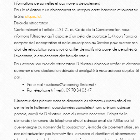
informations personnelles et aux moyens de paiement.
Pour la résiliation d’un abonnement souscrit par carte bancaire et souscrit sur
le Site,
cliquez ici
.
Délai de rétractation :
Conformément à l’article L.121-21 du Code de la Consommation, nous
informons l’Utilisateur qu’il dispose d’un délai de quatorze (14) jours francs à
compter de l’acceptation et de la souscription au Service pour exercer son
droit de rétractation sans avoir à justifier de motifs ni à payer de pénalités, à
l’exception, le cas échéant, des frais de retour.
Pour exercer son droit de rétractation, l’Utilisateur doit nous notifier sa décision
au moyen d’une déclaration dénuée d’ambiguïté à nous adresser au plus tôt
par :
Par e-mail : customer@streaming-illimite.net ;
Par téléphone (n° vert) : 09 70 34 03 47
L’Utilisateur doit préciser dans sa demande les éléments suivants afin d’en
permettre le traitement : coordonnées complètes (nom, prénom, adresse
postale, email) de l’Utilisateur ; nom du service concerné ; l’objet de la
demande ; le numéro de téléphone et/ou l’adresse email de l’Utilisateur tel
que renseigné au moment de la souscription ; le mode de paiement utilisé ; en
cas de facturation par Internet+ Box, le numéro d’identifiant d’abonnement