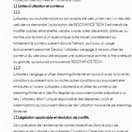
11 Limites d’utilisation et contenus
11.1
L’utilisateur qui souhaite inclure sur son propre site web un lien vers l’un des sites
web devra demander l’autorisation de RESONANCE TECH. Il est interdit de
modifier publier, retransmettre, vendre, copier créer des extraits, distribuer, ou
montrer, par le biais d’un quelconque autre moyen, partiellement ou
totalement, le contenu présent dans le Network, sauf pour un usage
exclusivement personnel. De plus, l’utilisateur s’engage à ne pas utiliser les
contenus du web pour développer une quelconque activité, à titre onéreuse
ou gratuite, qui pourrait concurrencer RESONANCE TECH.
11.2
L’utilisateur s’engage à utiliser streaming-illimite.net en accord avec la loi et les
conditions du présent avis, ou toutes autres conditions qui pourraient être
introduites à l’avenir. L’utilisateur s’abstiendra d’utiliser les contenus de
streaming-illimite.net à des fins illégales qui pourraient porter préjudice à un
tiers, l’utilisateur étant l’unique responsable des dépenses, coûts et
indemnisations qui pourraient découler de l’utilisation incorrecte de streaming-
illimite.net.
12 Législation applicable et résolution de conflits.
Sans préjudice de l’existence de normes impératives dans le pays de
résidence de l’utilisateur, les présentes Conditions Générales sont soumises et