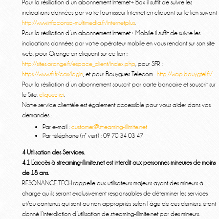
Pour la résiliation d’un abonnement Internet+ Box il suffit de suivre les
indications données par votre fournisseur Internet en cliquant sur le lien suivant
http://www.infoconso-multimedia.fr/internetplus
.
Pour la résiliation d’un abonnement Internet+ Mobile il suffit de suivre les
indications données par votre opérateur mobile en vous rendant sur son site
web, pour Orange en cliquant sur ce lien :
http://sites.orange.fr/espace_client/index.php
, pour SFR :
https://www.sfr.fr/cas/login
, et pour Bouygues Telecom :
http://wap.bouygtel.fr/
.
Pour la résiliation d’un abonnement souscrit par carte bancaire et souscrit sur
le Site,
cliquez ici
.
Notre service clientèle est également accessible pour vous aider dans vos
demandes :
Par e-mail :
customer@streaming-illimite.net
Par téléphone (n° vert) : 09 70 34 03 47
4 Utilisation des Services.
4.1 L’accès à streaming-illimite.net est interdit aux personnes mineures de moins
de 18 ans.
RESONANCE TECH rappelle aux utilisateurs majeurs ayant des mineurs à
charge qu’ils seront exclusivement responsables de déterminer les services
et/ou contenus qui sont ou non appropriés selon l’âge de ces derniers, étant
donné l’interdiction d’utilisation de streaming-illimite.net par des mineurs.