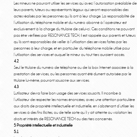
Les mineurs ne pourront utiliser les services qu’avec l’autorisation préalable de
leurs parents, tuteurs ou représentants légaux qui seront responsables des
actes réalisés par les personnes qu’ils ont à leur charge. La responsabilité de
l’utilisation du téléphone mobile et du numéro abonné à l’opérateur est
exclusivement à la charge du titulaire de celui-ci. Ces conditions ne pouvant
pas être vérifiées par RESONANCE TECH, il est rappelé aux parents et tuteurs
qu’ils sont responsables de veiller à l’utilisation des services faites par les
personnes à leur charge, et en particulier du téléphone mobile utilisé pour
l’utilisation des services et auquel le mineur ou tout tiers auraient accès.
4.2
Seul le titulaire du numéro de téléphone ou de la box Internet associée à la
prestation de services, ou les personnes ayant été dument autorisée par le
titulaire lui-même, pourront souscrire aux services.
4.3
L’utilisateur devra faire bon usage des services souscrits. Il incombe à
l’utilisateur de respecter les normes énoncées, avec une attention particulière
aux droits de propriété intellectuelle et industrielle, en s’abstenant d’utiliser les
services à des fins illicites, ou de telle sorte qu’il y ait atteinte ou violation les
droits et intérêts de RESONANCE TECH ou des tiers concernés.
5 Propriété intellectuelle et industrielle
5.1