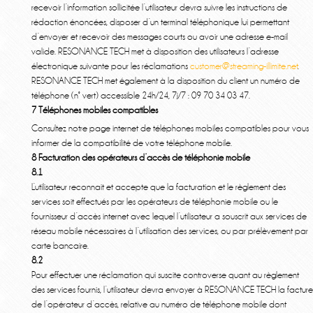
recevoir l’information sollicitée l’utilisateur devra suivre les instructions de
rédaction énoncées, disposer d’un terminal téléphonique lui permettant
d’envoyer et recevoir des messages courts ou avoir une adresse e-mail
valide. RESONANCE TECH met à disposition des utilisateurs l’adresse
électronique suivante pour les réclamations
customer@streaming-illimite.net
.
RESONANCE TECH met également à la disposition du client un numéro de
téléphone (n° vert) accessible 24h/24, 7j/7 : 09 70 34 03 47.
7 Téléphones mobiles compatibles
Consultez notre page internet de téléphones mobiles compatibles pour vous
informer de la compatibilité de votre téléphone mobile.
8 Facturation des opérateurs d’accès de téléphonie mobile
8.1
L’utilisateur reconnait et accepte que la facturation et le règlement des
services soit effectués par les opérateurs de téléphonie mobile ou le
fournisseur d’accès internet avec lequel l’utilisateur a souscrit aux services de
réseau mobile nécessaires à l’utilisation des services, ou par prélèvement par
carte bancaire.
8.2
Pour effectuer une réclamation qui suscite controverse quant au règlement
des services fournis, l’utilisateur devra envoyer à RESONANCE TECH la facture
de l’opérateur d’accès, relative au numéro de téléphone mobile dont