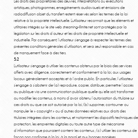
Les droits des propriétaires des œuvres, interprétations ou exécutions
artistiques, photogrammes, enregistrements audiovisuels et émissions de
radiodiffusion objet du transfert restent réservés selon les termes de la loi
relative à la propriété intellectuelle. L’utilisateur reconnait que les éléments et
utilitaires intégrés sur le site web streaming-illimite.net sont protégés par la
législation sur les droits d’auteur et les droits de propriété intellectuelle et
industrielle. Par conséquent, l’utilisateur s’engage à respecter les termes des
présentes conditions générales d’utilisation, et sera seul responsable en cas
de manquement face à des tiers.
5.2
L’utilisateur s’engage à utiliser les contenus obtenus par le biais des services
offerts avec diligence, correctement et conformément à la loi, aux usages
locaux généralement acceptés et à l’ordre public. En particulier, l’utilisateur
s’engage à s’abstenir de (a) reproduire, copier, distribuer, permettre l’accès
au publique via une communication publique quelle qu’elle soit, transformer
ou modifier les contenus, à moins d’avoir obtenu l’autorisation du titulaire sur
ces droits ou que ce soit autorisé par la loi, (b) supprimer, contourner ou
manipuler le » copyright » ou d’autres données relatives aux droits des
titulaires intégrées dans les contenus, et notamment les dispositifs techniques de
protection, les empreintes digitales ou toute autre type de mécanisme
d’information que pourraient contenir les contenus ; (c) utiliser les contenus de
façon non conforme à la loi, à la moral et aux bonnes manières