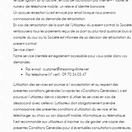
tel que figurant sur la facture ; en cas de facturation par Internet+ Mobile, le
numéro de téléphone mobile ; un relevé d’identité bancaire.
Un accusé réception lui est envoyé par email lorsque nous prenons
connaissance de sa demande de rétractation.
En cas de rétractation de la part de l’Utilisateur du présent contrat, la Société
remboursera tous les paiements reçus de sa part au plus tard quatorze jours à
compter du jour où la Société est informée de sa décision de rétractation du
présent contrat.
Service client :
Notre service clientèle est également accessible pour vous aider dans vos
demandes :
Par e-mail : customer@streaming-illimite.net
Par téléphone (n° vert) : 09 70 34 03 47
L’utilisation des services est soumise à l’acceptation et au respect des
présentes conditions générales (ci-après les «Conditions Générales»), c’est
pourquoi l’utilisateur devra s’abstenir d’utiliser les services en cas de
désaccord avec celles-ci. L’utilisateur doit obligatoirement prendre
connaissance des présentes conditions d’utilisation du service, et les
télécharger au choix sur son dispositif mobile, informatique ou télématique.
Il est recommandé aux utilisateurs d’imprimer ou de garder une copie des
présentes Conditions Générales pour d’éventuelles consultations postérieures,