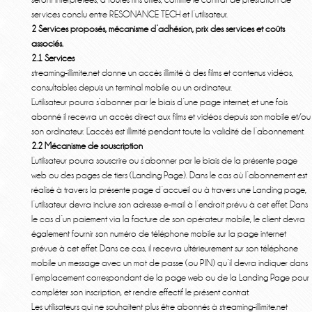
services conclu entre RESONANCE TECH et l’utilisateur.
2 Services proposés, mécanisme d’adhésion, prix des services et coûts
associés.
2.1 Services
streaming-illimite.net donne un accès illimité à des films et contenus vidéos,
consultables depuis un terminal mobile ou un ordinateur.
L’utilisateur pourra s’abonner par le biais d’une page internet, et une fois
abonné il recevra un accès direct aux films et vidéos depuis son mobile et/ou
son ordinateur. L’accès est illimité pendant toute la validité de l’abonnement.
2.2 Mécanisme de souscription
L’utilisateur pourra souscrire ou s’abonner par le biais de la présente page
web ou des pages de tiers (Landing Page). Dans le cas où l’abonnement est
réalisé à travers la présente page d’accueil ou à travers une Landing page,
l’utilisateur devra inclure son adresse e-mail à l’endroit prévu à cet effet. Dans
le cas d’un paiement via la facture de son opérateur mobile, le client devra
également fournir son numéro de téléphone mobile sur la page internet
prévue à cet effet. Dans ce cas, il recevra ultérieurement sur son téléphone
mobile un message avec un mot de passe (ou PIN) qu’il devra indiquer dans
l’emplacement correspondant de la page web ou de la Landing Page pour
compléter son inscription, et rendre effectif le présent contrat.
Les utilisateurs qui ne souhaitent plus être abonnés à streaming-illimite.net