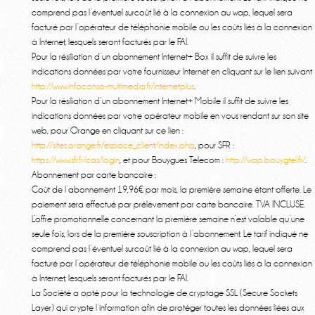
comprend pas l’éventuel surcoût lié à la connexion au wap, lequel sera
facturé par l’opérateur de téléphonie mobile ou les coûts liés à la connexion
à Internet, lesquels seront facturés par le FAI.
Pour la résiliation d’un abonnement Internet+ Box il suffit de suivre les
indications données par votre fournisseur Internet en cliquant sur le lien suivant
http://www.infoconso-multimedia.fr/internetplus
.
Pour la résiliation d’un abonnement Internet+ Mobile il suffit de suivre les
indications données par votre opérateur mobile en vous rendant sur son site
web, pour Orange en cliquant sur ce lien :
http://sites.orange.fr/espace_client/index.php
, pour SFR :
https://www.sfr.fr/cas/login
, et pour Bouygues Telecom :
http://wap.bouygtel.fr/
.
Abonnement par carte bancaire :
Coût de l’abonnement 19,96€ par mois, la première semaine étant offerte. Le
paiement sera effectué par prélèvement par carte bancaire. TVA INCLUSE.
L’offre promotionnelle concernant la première semaine n’est valable qu’une
seule fois, lors de la première souscription à l’abonnement. Le tarif indiqué ne
comprend pas l’éventuel surcoût lié à la connexion au wap, lequel sera
facturé par l’opérateur de téléphonie mobile ou les coûts liés à la connexion
à Internet, lesquels seront facturés par le FAI.
La Société a opté pour la technologie de cryptage SSL (Secure Sockets
Layer) qui crypte l’information afin de protéger toutes les données liées aux