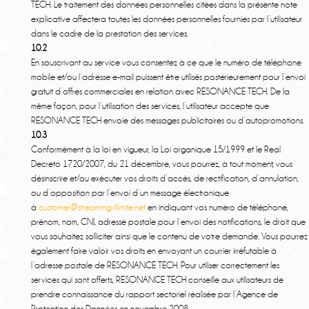
TECH. Le traitement des données personnelles citées dans la présente note
explicative affectera toutes les données personnelles fournies par l’utilisateur
dans le cadre de la prestation des services.
10.2
En souscrivant au service vous consentez à ce que le numéro de téléphone
mobile et/ou l’adresse e-mail puissent être utilisés postérieurement pour l’envoi
gratuit d’offres commerciales en relation avec RESONANCE TECH. De la
même façon, pour l’utilisation des services, l’utilisateur accepte que
RESONANCE TECH envoie des messages publicitaires ou d’autopromotions.
10.3
Conformément à la loi en vigueur, la Loi organique 15/1999 et le Real
Decreto 1720/2007, du 21 décembre, vous pourrez, à tout moment, vous
désinscrire et/ou exécuter vos droits d’accès, de rectification, d’annulation,
ou d’opposition par l’envoi d’un message électronique
à
customer@streaming-illimite.net
en indiquant vos numéro de téléphone,
prénom, nom, CNI, adresse postale pour l’envoi des notifications, le droit que
vous souhaitez solliciter ainsi que le contenu de votre demande. Vous pourrez
également faire valoir vos droits en envoyant un courrier irréfutable à
l’adresse postale de RESONANCE TECH. Pour utiliser correctement les
services qui sont offerts, RESONANCE TECH conseille aux utilisateurs de
prendre connaissance du rapport sectoriel réalisée par l’Agence de
Protection des Données en novembre 2008.