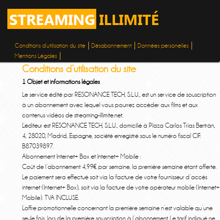
Conditions d’utilisation du site
Désabonnement
Données personelles
Mentions Légales
Conditions d’utilisation du site
1 Objet et informations légales
Le service édité par RESONANCE TECH, S.L.U., est un service de souscription
à un abonnement avec lequel vous pourrez accéder aux films et aux
contenus vidéos de streaming-illimite.net.
L’éditeur est RESONANCE TECH, S.L.U., domicilié à Plaza Carlos Trías Bertrán,
4, 28020, Madrid, Espagne, société enregistré sous le numéro fiscal CIF:
B87039897.
Abonnement Internet+ Box et Internet+ Mobile :
Coût de l’abonnement 4,99€ par semaine, la première semaine étant offerte.
Le paiement sera effectué soit via la facture de votre fournisseur d’accès
internet (Internet+ Box), soit via la facture de votre opérateur mobile (Internet+
Mobile). TVA INCLUSE.
L’offre promotionnelle concernant la première semaine n’est valable qu’une
seule fois, lors de la première souscription à l’abonnement. Le tarif indiqué ne