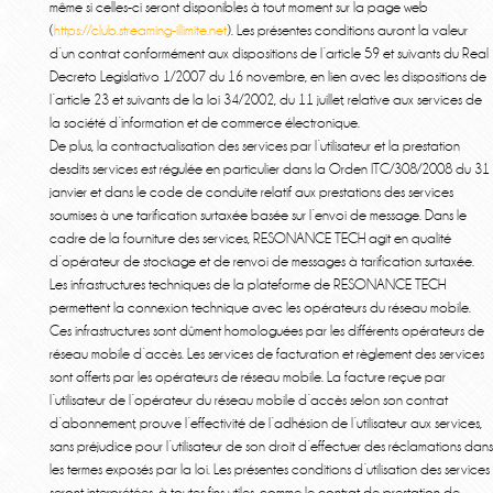
même si celles-ci seront disponibles à tout moment sur la page web
(
https://club.streaming-illimite.net
). Les présentes conditions auront la valeur
d’un contrat conformément aux dispositions de l’article 59 et suivants du Real
Decreto Legislativo 1/2007 du 16 novembre, en lien avec les dispositions de
l’article 23 et suivants de la loi 34/2002, du 11 juillet, relative aux services de
la société d’information et de commerce électronique.
De plus, la contractualisation des services par l’utilisateur et la prestation
desdits services est régulée en particulier dans la Orden ITC/308/2008 du 31
janvier et dans le code de conduite relatif aux prestations des services
soumises à une tarification surtaxée basée sur l’envoi de message. Dans le
cadre de la fourniture des services, RESONANCE TECH agit en qualité
d’opérateur de stockage et de renvoi de messages à tarification surtaxée.
Les infrastructures techniques de la plateforme de RESONANCE TECH
permettent la connexion technique avec les opérateurs du réseau mobile.
Ces infrastructures sont dûment homologuées par les différents opérateurs de
réseau mobile d’accès. Les services de facturation et règlement des services
sont offerts par les opérateurs de réseau mobile. La facture reçue par
l’utilisateur de l’opérateur du réseau mobile d’accès selon son contrat
d’abonnement, prouve l’effectivité de l’adhésion de l’utilisateur aux services,
sans préjudice pour l’utilisateur de son droit d’effectuer des réclamations dans
les termes exposés par la loi. Les présentes conditions d’utilisation des services
seront interprétées, à toutes fins utiles, comme le contrat de prestation de