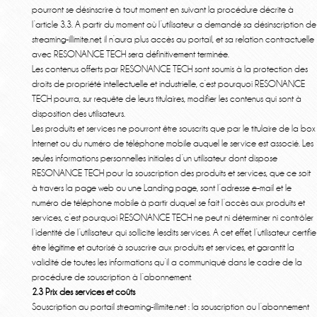
pourront se désinscrire à tout moment en suivant la procédure décrite à
l’article 3.3. A partir du moment où l’utilisateur a demandé sa désinscription de
streaming-illimite.net, il n’aura plus accès au portail, et sa relation contractuelle
avec RESONANCE TECH sera définitivement terminée.
Les contenus offerts par RESONANCE TECH sont soumis à la protection des
droits de propriété intellectuelle et industrielle, c’est pourquoi RESONANCE
TECH pourra, sur requête de leurs titulaires, modifier les contenus qui sont à
disposition des utilisateurs.
Les produits et services ne pourront être souscrits que par le titulaire de la box
Internet ou du numéro de téléphone mobile auquel le service est associé. Les
seules informations personnelles initiales d’un utilisateur dont dispose
RESONANCE TECH pour la souscription des produits et services, que ce soit
à travers la page web ou une Landing page, sont l’adresse e-mail et le
numéro de téléphone mobile à partir duquel se fait l’accès aux produits et
services, c’est pourquoi RESONANCE TECH ne peut ni déterminer ni contrôler
l’identité de l’utilisateur qui sollicite lesdits services. A cet effet, l’utilisateur certifie
être légitime et autorisé à souscrire aux produits et services, et garantit la
validité de toutes les informations qu’il a communiqué dans le cadre de la
procédure de souscription à l’abonnement.
2.3 Prix des services et coûts
Souscription au portail streaming-illimite.net : la souscription ou l’abonnement