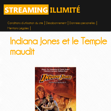
Conditions d’utilisation du site
Désabonnement
Données personelles
Mentions Légales
Indiana Jones et le Temple
maudit