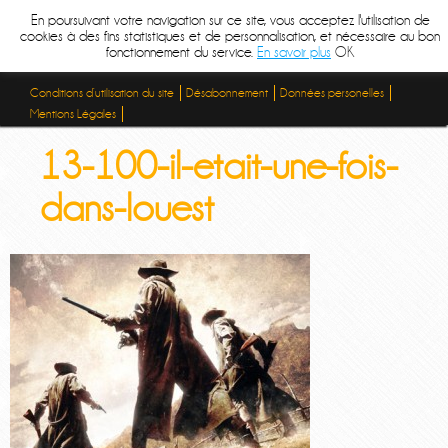
En poursuivant votre navigation sur ce site, vous acceptez l'utilisation de
cookies à des fins statistiques et de personnalisation, et nécessaire au bon
fonctionnement du service.
En savoir plus
OK
Conditions d’utilisation du site
Désabonnement
Données personelles
Mentions Légales
13-100-il-etait-une-fois-
dans-louest