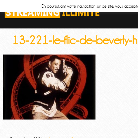
En poursuivant votre navigation sur ce site, vous accepte
13-221-le-flic-de-beverly-hi